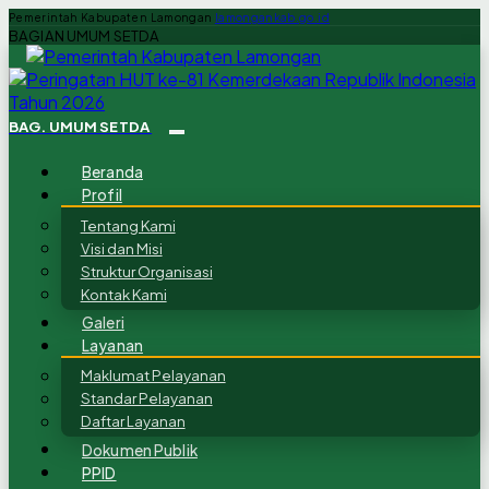
Pemerintah Kabupaten Lamongan
lamongankab.go.id
BAGIAN UMUM SETDA
BAG. UMUM SETDA
Beranda
Profil
Tentang Kami
Visi dan Misi
Struktur Organisasi
Kontak Kami
Galeri
Layanan
Maklumat Pelayanan
Standar Pelayanan
Daftar Layanan
Dokumen Publik
PPID