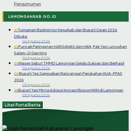
Pengumuman
LAMONGANKAB.GO.ID
Turnamen Badminton Kejurkab dan Bupati Open 2026
01
Dibuka
06 Agustus 2026
Puncak Peringatan HARGANAS dan HAN, Pak Yes Luncurkan
02
Salam-Q Genting
06 Agustus 2026
Wasev Sebut TMMD Lamongan Selalu Sukses dan Berhasil
03
06 Agustus 2026
Bupati Yes Sampaikan Rancangan Perubahan KUA-PPAS
04
2026
05 Agustus 2026
Bupati Yes Minta Adopsi Inovasi Biopori KKN di Lamongan
05
05 Agustus 2026
Lihat Portal Berita