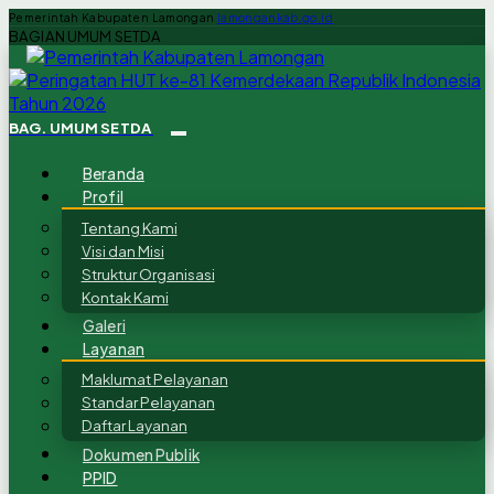
Pemerintah Kabupaten Lamongan
lamongankab.go.id
BAGIAN UMUM SETDA
BAG. UMUM SETDA
Beranda
Profil
Tentang Kami
Visi dan Misi
Struktur Organisasi
Kontak Kami
Galeri
Layanan
Maklumat Pelayanan
Standar Pelayanan
Daftar Layanan
Dokumen Publik
PPID