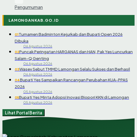
Pengumuman
LAMONGANKAB.GO.ID
Turnamen Badminton Kejurkab dan Bupati Open 2026
01
Dibuka
06 Agustus 2026
Puncak Peringatan HARGANAS dan HAN, Pak Yes Luncurkan
02
Salam-Q Genting
06 Agustus 2026
Wasev Sebut TMMD Lamongan Selalu Sukses dan Berhasil
03
06 Agustus 2026
Bupati Yes Sampaikan Rancangan Perubahan KUA-PPAS
04
2026
05 Agustus 2026
Bupati Yes Minta Adopsi Inovasi Biopori KKN di Lamongan
05
05 Agustus 2026
Lihat Portal Berita