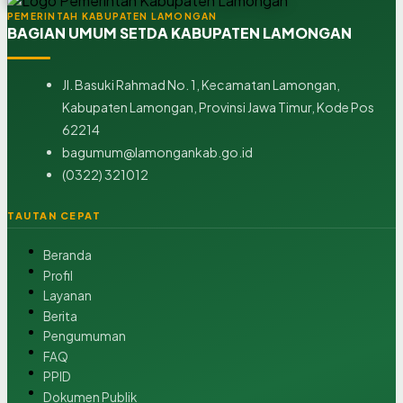
PEMERINTAH KABUPATEN LAMONGAN
BAGIAN UMUM SETDA KABUPATEN LAMONGAN
Jl. Basuki Rahmad No. 1, Kecamatan Lamongan,
Kabupaten Lamongan, Provinsi Jawa Timur, Kode Pos
62214
bagumum@lamongankab.go.id
(0322) 321012
TAUTAN CEPAT
Beranda
Profil
Layanan
Berita
Pengumuman
FAQ
PPID
Dokumen Publik