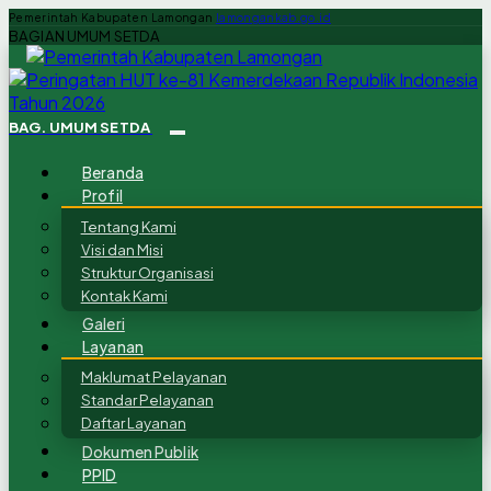
Pemerintah Kabupaten Lamongan
lamongankab.go.id
BAGIAN UMUM SETDA
BAG. UMUM SETDA
Beranda
Profil
Tentang Kami
Visi dan Misi
Struktur Organisasi
Kontak Kami
Galeri
Layanan
Maklumat Pelayanan
Standar Pelayanan
Daftar Layanan
Dokumen Publik
PPID