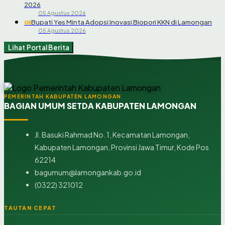
2026
05 Agustus 2026
Bupati Yes Minta Adopsi Inovasi Biopori KKN di Lamongan
05
05 Agustus 2026
Lihat Portal Berita
PEMERINTAH KABUPATEN LAMONGAN
BAGIAN UMUM SETDA KABUPATEN LAMONGAN
Jl. Basuki Rahmad No. 1, Kecamatan Lamongan,
Kabupaten Lamongan, Provinsi Jawa Timur, Kode Pos
62214
bagumum@lamongankab.go.id
(0322) 321012
TAUTAN CEPAT