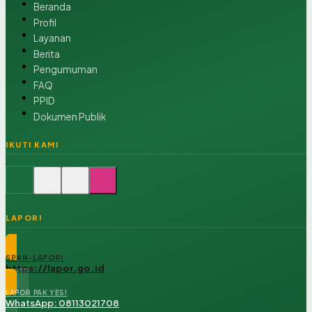
Beranda
Profil
Layanan
Berita
Pengumuman
FAQ
PPID
Dokumen Publik
IKUTI KAMI
LAPOR!
SP4N-LAPOR!
https://lapor.go.id
LAPOR PAK YES!
WhatsApp: 08113021708