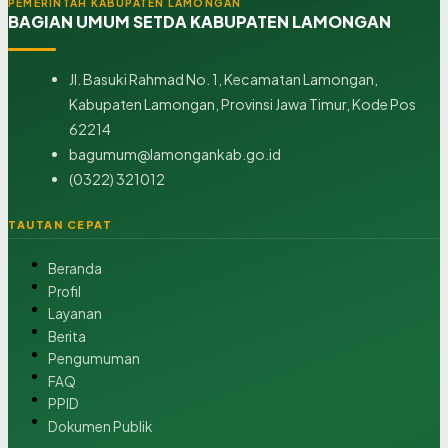
PEMERINTAH KABUPATEN LAMONGAN
BAGIAN UMUM SETDA KABUPATEN LAMONGAN
Jl. Basuki Rahmad No. 1, Kecamatan Lamongan,
Kabupaten Lamongan, Provinsi Jawa Timur, Kode Pos
62214
bagumum@lamongankab.go.id
(0322) 321012
TAUTAN CEPAT
Beranda
Profil
Layanan
Berita
Pengumuman
FAQ
PPID
Dokumen Publik