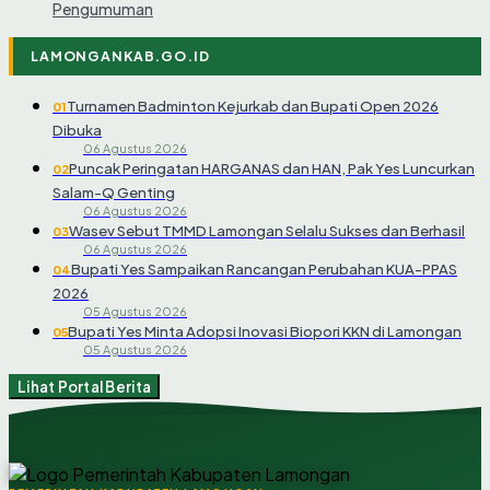
Pengumuman
LAMONGANKAB.GO.ID
Turnamen Badminton Kejurkab dan Bupati Open 2026
01
Dibuka
06 Agustus 2026
Puncak Peringatan HARGANAS dan HAN, Pak Yes Luncurkan
02
Salam-Q Genting
06 Agustus 2026
Wasev Sebut TMMD Lamongan Selalu Sukses dan Berhasil
03
06 Agustus 2026
Bupati Yes Sampaikan Rancangan Perubahan KUA-PPAS
04
2026
05 Agustus 2026
Bupati Yes Minta Adopsi Inovasi Biopori KKN di Lamongan
05
05 Agustus 2026
Lihat Portal Berita