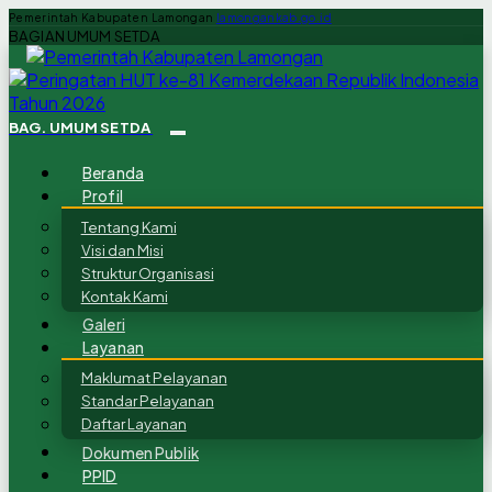
Pemerintah Kabupaten Lamongan
lamongankab.go.id
BAGIAN UMUM SETDA
BAG. UMUM SETDA
Beranda
Profil
Tentang Kami
Visi dan Misi
Struktur Organisasi
Kontak Kami
Galeri
Layanan
Maklumat Pelayanan
Standar Pelayanan
Daftar Layanan
Dokumen Publik
PPID